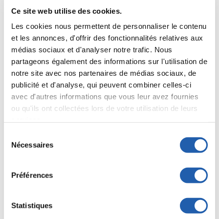
Ce site web utilise des cookies.
Tremplin vers l’industrie créative du mouvement
et du design.
Les cookies nous permettent de personnaliser le contenu
et les annonces, d'offrir des fonctionnalités relatives aux
Développement de compétences en graphisme
médias sociaux et d'analyser notre trafic. Nous
et en motion design.
partageons également des informations sur l'utilisation de
notre site avec nos partenaires de médias sociaux, de
Recherche d’étudiants motivés et qui ont une
vision artistique unique.
publicité et d'analyse, qui peuvent combiner celles-ci
avec d'autres informations que vous leur avez fournies
Acquisition de bases théoriques solides pour
ou qu'ils ont collectées lors de votre utilisation de leurs
des études universitaires en design graphique,
services.
arts visuels, etc.
Sélection
Permet de transformer une passion pour le
Nécessaires
du
design et l’animation en expertise reconnue.
consentement
Préférences
Logiciels utilisés
Photoshop
Statistiques