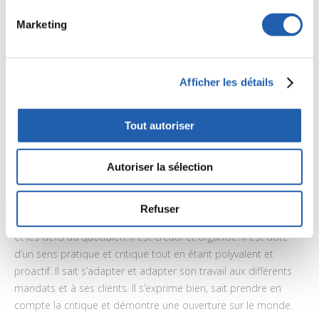
Illustrator
Marketing
InDesign
After Effects
Afficher les détails
Cinema 4D
Premiere
Tout autoriser
Profil du candidat
Autoriser la sélection
Le candidat recherché a un grand intérêt pour le domaine des
arts, de l’édition, du multiécran, de la photographie, de
Refuser
l’animation graphique et de la vidéo. Il aime le travail d’équipe
et les défis au quotidien. Il est créatif et organisé. Il est doté
d’un sens pratique et critique tout en étant polyvalent et
proactif. Il sait s’adapter et adapter son travail aux différents
mandats et à ses clients. Il s’exprime bien, sait prendre en
compte la critique et démontre une ouverture sur le monde.