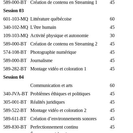
589-000-BT
Création de contenu en Streaming 1
45
Session 03
601-103-MQ
Littérature québécoise
60
340-102-MQ
L'être humain
45
109-103-MQ
Activité physique et autonomie
30
589-000-BT
Création de contenu en Streaming 2
45
574-108-BT
Photographie numérique
45
589-000-BT
Journalisme
45
589-282-BT
Montage vidéo et coloration 1
45
Session 04
Communication et arts
60
340-JVA-BT
Problèmes éthiques et politiques
45
305-001-BT
Réalités juridiques
45
589-522-BT
Montage vidéo et coloration 2
45
589-611-BT
Création d’environnements sonores
45
589-830-BT
Perfectionnement continu
45