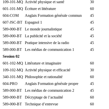
109-101-MQ
Activité physique et santé
30
601-101-MQ
Écriture et littérature
60
604-COM
Anglais Formation générale commun
45
607-JSC-BT
Espagnol 1
45
589-000-BT
Le monde journalistique
45
589-000-BT
La publicité et la société
45
589-000-BT
Pratique intensive de la radio
45
589-000-BT
Les médias de communication 1
45
Session 02
601-102-MQ
Littérature et imaginaire
60
109-102-MQ
Activité physique et efficacité
30
340-101-MQ
Philosophie et rationalité
60
604-PRO
Anglais Formation générale propre
45
589-000-BT
Les médias de communication 2
45
589-000-BT
Décryptage de l’actualité
60
589-000-BT
Technique d’entrevue
60