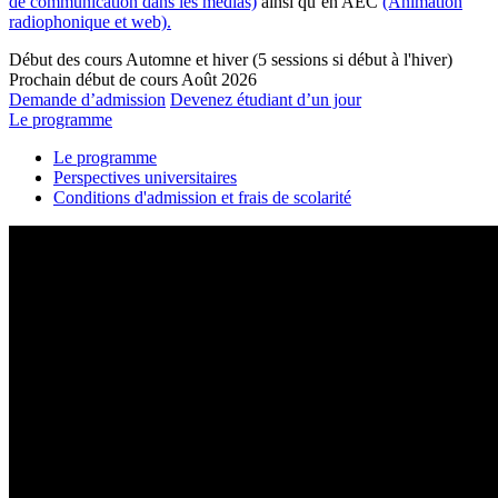
de communication dans les médias)
ainsi qu’en AEC
(Animation
radiophonique et web).
Début des cours
Automne et hiver (5 sessions si début à l'hiver)
Prochain début de cours
Août 2026
Demande d’admission
Devenez étudiant d’un jour
Le programme
Le programme
Perspectives universitaires
Conditions d'admission et frais de scolarité