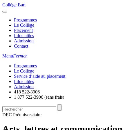
Collège Bart
Programmes
Le Collège
Placement
Infos utiles
Admission
Contact
Menu
Fermer
Programmes
Le Collège
Service d’aide au placement
Infos utiles
Admission
418 522-3906
1 877 522-3906
(sans frais)
DEC Préuniversitaire
Arts, lettres et communication