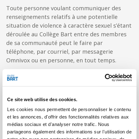
Toute personne voulant communiquer des
renseignements relatifs à une potentielle
situation de violence à caractère sexuel s’étant
déroulée au Collège Bart entre des membres
de sa communauté peut le faire par
téléphone, par courriel, par messagerie
Omnivox ou en personne, en tout temps.
La personne requérante peut conserver
l’anonymat si elle le désire.
Plainte
Ce site web utilise des cookies.
Les cookies nous permettent de personnaliser le contenu
Toute personne visée par la
Politique visant à
et les annonces, d'offrir des fonctionnalités relatives aux
prévenir et combattre les violences à caractère
médias sociaux et d'analyser notre trafic. Nous
sexuel du Collège Bart
peut, en tout temps,
partageons également des informations sur l'utilisation de
déposer une plainte si elle estime avoir été
notre site avec nos partenaires de médias sociaux, de