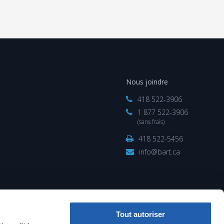
Nous joindre
418 522-3906
1 877 522-3906
(sans frais)
418 522-5456
info@bart.ca
Tout autoriser