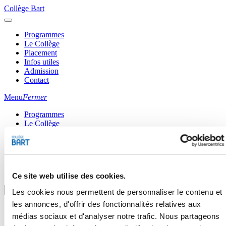
Collège Bart
Programmes
Le Collège
Placement
Infos utiles
Admission
Contact
Menu
Fermer
Programmes
Le Collège
Service d’aide au placement
Infos utiles
Admission
418 522-3906
1 877 522-3906
(sans frais)
Ce site web utilise des cookies.
Les cookies nous permettent de personnaliser le contenu et
les annonces, d'offrir des fonctionnalités relatives aux
Outils pour techniques
médias sociaux et d'analyser notre trafic. Nous partageons