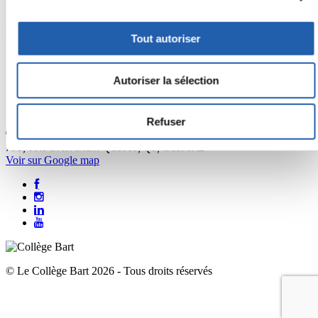
Étudiants internationaux
Nous joindre
Tout autoriser
418 522-3906
1 877 522-3906
Autoriser la sélection
(sans frais)
418 522-5456
info@bart.ca
Refuser
751, côte d'Abraham Québec, Qc, G1R 1A2
Voir sur Google map
© Le Collège Bart 2026 - Tous droits réservés