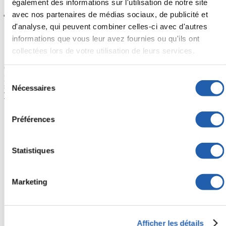
également des informations sur l'utilisation de notre site
juridiques
avec nos partenaires de médias sociaux, de publicité et
d'analyse, qui peuvent combiner celles-ci avec d'autres
REJB-DCL « La référence »
informations que vous leur avez fournies ou qu'ils ont
Azimuts (SOQUIJ)
collectées lors de votre utilisation de leurs services.
Quicklaw
Consulter le centre d’aide informatique pour connaître les méthodes
pour obtenir vos codes pour ces
Sélection
services.
https://collegebart.zendesk.com/hc/fr/categories/1150007136
Nécessaires
du
Techniques-Juridiques
consentement
Programmes
Préférences
DEC Préuniversitaires
DEC Techniques
Attestation d’études collégiales
Formation en ligne
Statistiques
Formation continue
Le Collège
Présentation du Collège
Notre équipe
Marketing
Emplois
Placement
Calendrier scolaire
Employeur
Développement durable
Finissant
Informations utiles
Infos générales
Afficher les détails
Parents et futurs étudiants